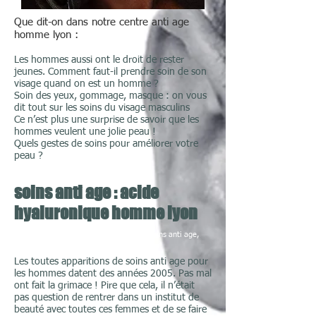
Que dit-on dans notre centre anti age
homme lyon :
Les hommes aussi ont le droit de rester
jeunes. Comment faut-il prendre soin de son
visage quand on est un homme ?
Soin des yeux, gommage, masque : on vous
dit tout sur les soins du visage masculins
Ce n’est plus une surprise de savoir que les
hommes veulent une jolie peau !
Quels gestes de soins pour améliorer votre
peau ?
soins anti age : acide
hyaluronique homme lyon
soins visage lyon,
centre anti age lyon, soins anti age,
peeling visage rajeunissement
Les toutes apparitions de soins anti age pour
les hommes datent des années 2005. Pas mal
ont fait la grimace ! Pire que cela, il n’était
pas question de rentrer dans un institut de
beauté avec toutes ces femmes et de se faire