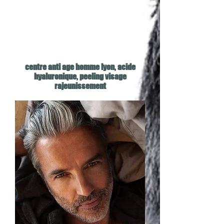
centre anti age homme lyon, acide
hyaluronique, peeling visage
rajeunissement