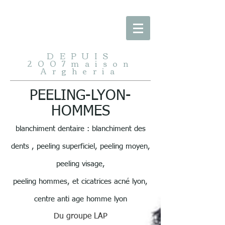
google-site-verification: googlee115ba6ef39eb754.html
DEPUIS
2007maison
Argheria
PEELING-LYON-
HOMMES
blanchiment dentaire : blanchiment des
dents , peeling superficiel, peeling moyen,
peeling visage,
peeling hommes, et cicatrices acné lyon,
centre anti age homme lyon
Du groupe LAP