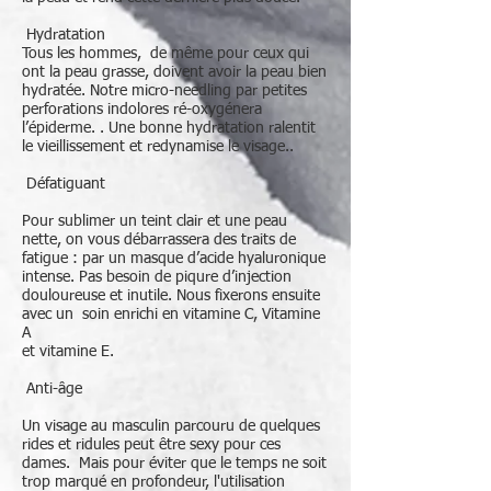
Hydratation
Tous les hommes, de même pour ceux qui
ont la peau grasse, doivent avoir la peau bien
hydratée. Notre micro-needling par petites
perforations indolores ré-oxygénera
l’épiderme. . Une bonne hydratation ralentit
le vieillissement et redynamise le visage..
Défatiguant
Pour sublimer un teint clair et une peau
nette, on vous débarrassera des traits de
fatigue : par un masque d’acide hyaluronique
intense. Pas besoin de piqure d’injection
douloureuse et inutile. Nous fixerons ensuite
avec un soin enrichi en vitamine C, Vitamine
A
et vitamine E.
Anti-âge
Un visage au masculin parcouru de quelques
rides et ridules peut être sexy pour ces
dames. Mais pour éviter que le temps ne soit
trop marqué en profondeur, l'utilisation