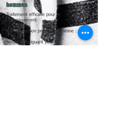
hommes
Traitement efficace pour le
rajeunissement
Notre sélection produit en cabine :
Sérum défatiguant yeux
Pour un regard plus jeune et dynamique
- Diminue les cernes et poches sous les
yeux
- Invisible et non gras
acide glycolique
Hydrate et adoucit la peau
Protège le visage contre la pollution c’est
un anti oxydant
Peeling adapté à votre peau . Peeling
lifting .
Masque Acide Hyaluronique pour un
comblement uniforme sur toute la surface