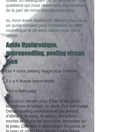
utiliser un défatiguant ou un anticerne ? Des
questions qui nous reviennent régulièrement
de la part de notre clientèle masculine.
ici, nous avons également élaboré pour vous
un guide complet pour l’utilisation de cette
cosmétique et de soins dédiés pour votre
visage.
Acide Hyaluronique,
microneedling, peeling visage
Lyon
Les 4 soins peeling visage pour homme :
Il y a 4 étapes importantes :
Notre Nettoyage
Plus qu'un simple coup d'eau et de savon
lambda sur le visage, on parle d'un nettoyage
Dermo-peeling professionnel qui permet
d'éliminer la sueur, le sébum, les cellules
mortes et toutes les impuretés incrustées sur
la peau. Cela aide à désobstruer les pores de
la peau et rend cette dernière plus douce.