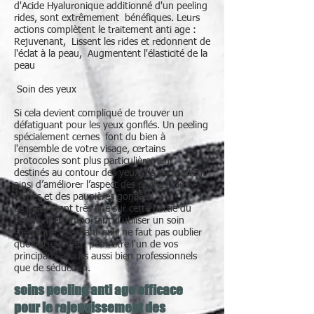
d'Acide Hyaluronique additionné d'un peeling
rides, sont extrêmement bénéfiques. Leurs
actions complètent le traitement anti age :
Rejuvenant, Lissent les rides et redonnent de
l'éclat à la peau, Augmentent l'élasticité de la
peau
Soin des yeux
Si cela devient compliqué de trouver un
défatiguant pour les yeux gonflés. Un peeling
spécialement cernes font du bien à
l'ensemble de votre visage, certains
protocoles sont plus particulièrement
destinés au contour des yeux. Ils permettent
ainsi d’améliorer l’aspect des poches, des
cernes et des paupières gonflées.
La peau étant très fine sur cette partie du
visage, il est important d'utiliser un soin
spécifique. D'autant qu'il ne faut pas oublier
que votre regard peut-être l'un de vos
principaux atouts aussi bien professionnels
que de séduction.
soins peeling anti age efficace
pour le rajeunissement des