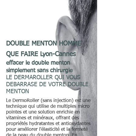
DOUBLE MENTON HOMME
QUE FAIRE Lyon-Cannes
effacer le double menton
simplement sans chirurgie
LE DERMAROLLER QUI VOUS
DEBARRASE DE VOTRE DOUBLE
MENTON
Le DermoRoller (sans injection) est une
technique qui utilise de multiples micro
pointes et une solution enrichie en
vitamines et minéraux, offrant des
propriétés hydratantes et antioxydantes
pour améliorer l'élasticité et la fermeté
de la peau du double menton. En