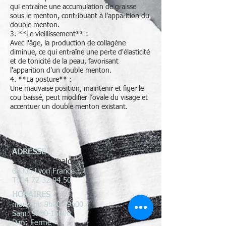
qui entraîne une accumulation de graisse
sous le menton, contribuant à l’apparition du
double menton.
3. **Le vieillissement** :
Avec l'âge, la production de collagène
diminue, ce qui entraîne une perte d'élasticité
et de tonicité de la peau, favorisant
l'apparition d'un double menton.
4. **La posture** :
Une mauvaise position, maintenir et figer le
cou baissé, peut modifier l’ovale du visage et
accentuer un double menton existant.
ADRESSE
117 rue Garibaldi
69006 Lyon France
T:
04 72 32 94 50
HORAIRES
mar-ven: 9h00-19h00
Sam: 9h00-15h00
Dim: Fermé