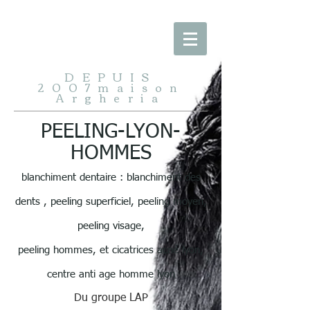
google-site-verification: googlee115ba6ef39eb754.html
DEPUIS
2007maison
Argheria
PEELING-LYON-
HOMMES
blanchiment dentaire : blanchiment des
dents , peeling superficiel, peeling moyen,
peeling visage,
peeling hommes, et cicatrices acné lyon,
centre anti age homme lyon
Du groupe LAP