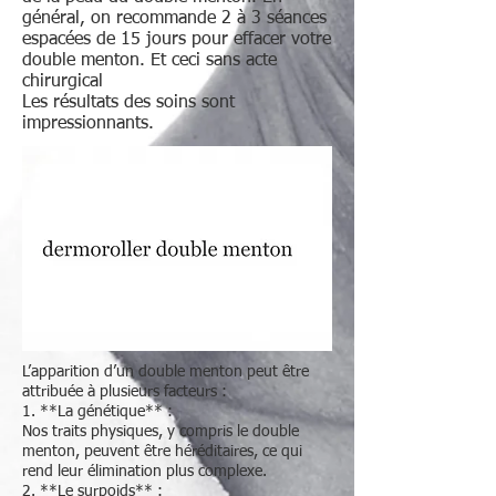
général, on recommande 2 à 3 séances
espacées de 15 jours pour effacer votre
double menton. Et ceci sans acte
chirurgical
Les résultats des soins sont
impressionnants.
L’apparition d’un double menton peut être
attribuée à plusieurs facteurs :
1. **La génétique** :
Nos traits physiques, y compris le double
menton, peuvent être héréditaires, ce qui
rend leur élimination plus complexe.
2. **Le surpoids** :