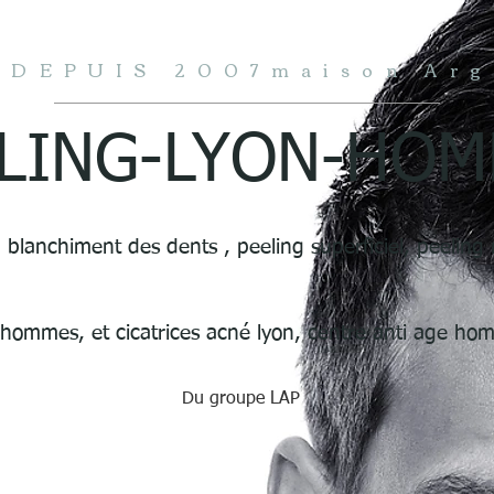
DEPUIS 2007maison Arg
LING-LYON-HO
 blanchiment des dents , peeling superficiel, peeling
 hommes, et cicatrices acné lyon, centre anti age ho
Du groupe LAP