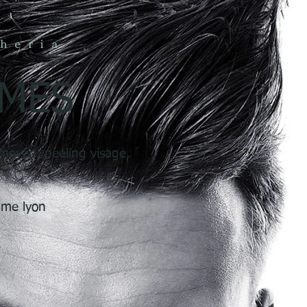
heria
MMES
 moyen, peeling visage,
mme lyon