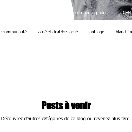
ides,
SOINS ANTI AGE bénéfice du peeling rides
CEN
re communauté
acné et cicatrices acné
anti age
blanchim
oirs peau grasse
soins esthetiques hommes
Posts à venir
Découvrez d'autres catégories de ce blog ou revenez plus tard.