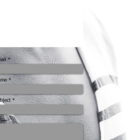
ail
ame
bject
sage