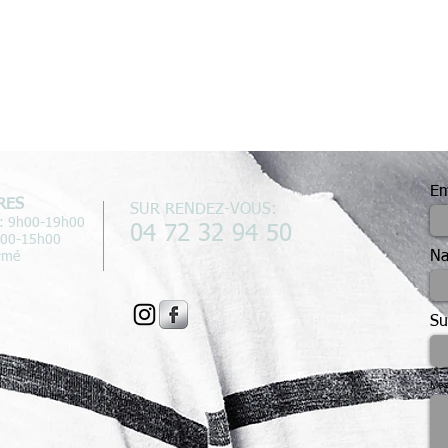
Em
RES
SUR RENDEZ-VOUS:
: 9h00-19h00
04 72 32 94 50
h00-15h00
N
rmé
Su
Mes