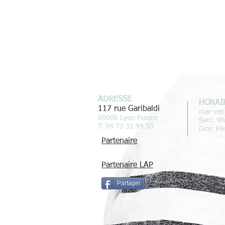
ADRESSE
HORAI
117 rue Garibaldi
mar-ven
69006 Lyon France
Sam: 9
T: 04 72 32 94 50
Dim: Fe
Partenaire
Partenaire LAP
Partager