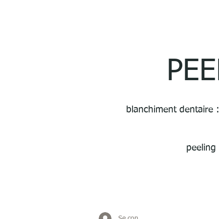
google-site-verification: googlee115ba6ef39eb754.html
PEE
blanchiment dentaire :
peeling
Se connecter