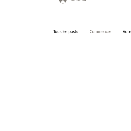
ACCUEIL
PEELING Bénéfice acné, cicatricesr
Tous les posts
Commencer
Vot
acné et cicatrices acné
Points n